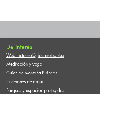
De interés
Web meteorológica meteoblue
Meditación y yoga
Guías de montaña Pirineos
Estaciones de esquí
Parques y espacios protegidos
Contacto y Reserva
Guías Explora / Actividades, aventura,
excursiones, turismo activo ecoturismo en el
medio natural.