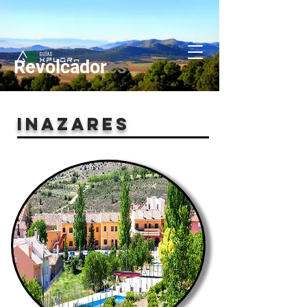
Revolcador
es
INAZARES