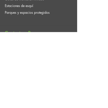
Estaciones de esquí
Parques y espacios protegidos
Contacto y Reserva
Guías Explora / Actividades, aventura,
excursiones, turismo activo ecoturismo en el
medio natural.
infoguiasexplora@gmail.com
+
34 661 167 434
30009 Murcia, Granada, Alicante
Legalidad y Contrato
Condiciones de contratación
Cookies
Aviso legal
Trabaja con nosotros