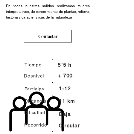
En todas nuestras salidas realizamos talleres
interpretativos, de conocimiento de plantas, relieve,
historia y características de la naturaleza
Contactar
5´5 h
Tiempo
+ 700
Desnivel
1-12
Participa
11 km
Distancia
Dificultad
Baja
Recorrido
Circular