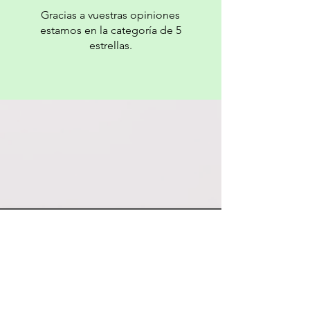
Gracias a vuestras opiniones
estamos en la categoría de 5
estrellas.
De interés
Web meteorológica meteoblue
Meditación y yoga
Guías de montaña Pirineos
Estaciones de esquí